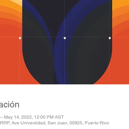
ación
 – May 14, 2022, 12:00 PM AST
RRP, Ave Universidad, San Juan, 00925, Puerto Rico