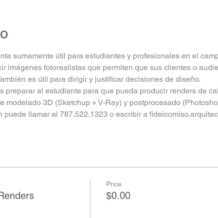
to
ta sumamente útil para estudiantes y profesionales en el camp
 imágenes fotorealistas que permiten que sus clientes o audie
También es útil para dirigir y justificar decisiones de diseño.
es preparar al estudiante para que pueda producir renders de c
s de modelado 3D (Sketchup + V-Ray) y postprocesado (Photoshop
n puede llamar al 787.522.1323 o escribir a fideicomiso.arquit
Price
 Renders
$0.00